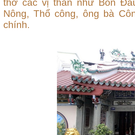
thờ các vị thần như Bổn Đầ
Nông, Thổ công, ông bà Cô
chính.