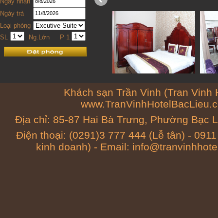
Ngày nhận
Ngày trả
Loại phòng
SL
Ng.Lớn
P 1
Khách sạn Trần Vinh (Tran Vinh H
www.TranVinhHotelBacLieu.
Địa chỉ: 85-87 Hai Bà Trưng, Phường Bạc 
Điện thoại: (0291)3 777 444 (Lễ tân) - 091
kinh doanh) - Email: info@tranvinhhot