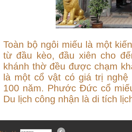
Toàn bộ ngôi miếu là một kiế
từ đầu kèo, đầu xiên cho đế
khánh thờ đều được chạm khắ
là một cổ vật có giá trị nghệ
100 năm. Phước Đức cổ miếu
Du lịch công nhận là di tích lị