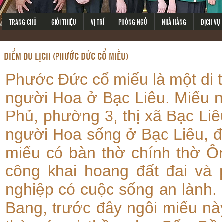
TRANG CHỦ
GIỚI THIỆU
VỊ TRÍ
PHÒNG NGỦ
NHÀ HÀNG
DỊCH VỤ
ĐIỂM DU LỊCH (PHƯỚC ĐỨC CỔ MIẾU)
Phước Đức cổ miếu là một di t
người Hoa ở Bạc Liêu. Miếu n
Phủ, phường 3, thị xã Bạc Liê
người Hoa sống ở Bạc Liêu, 
miếu có bàn thờ chính thờ Ôn
công khai hoang đất đai và 
nghiệp có cuộc sống an lành.
Bang, trước đây ngôi miếu n